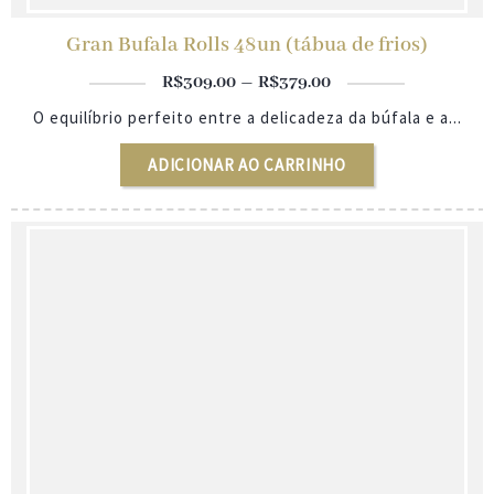
Gran Bufala Rolls 48un (tábua de frios)
Faixa
–
R$
309.00
R$
379.00
de
O equilíbrio perfeito entre a delicadeza da búfala e a...
preço:
R$309.00
através
ADICIONAR AO CARRINHO
R$379.00