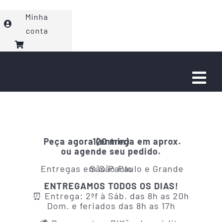
Ir
Minha
para
conta
o
conteúdo
Togg
Navi
Faça seu Pedido
Eventos
Peça agora
(entrega em aprox. 120 min)
ou agende seu pedido.
Entregas em São Paulo e Grande São Paulo
Sobre nós
ENTREGAMOS TODOS OS DIAS!
⏰ Entrega: 2ªf à Sáb. das 8h as 20h
Dom. e feriados das 8h as 17h
Fale com a gente!