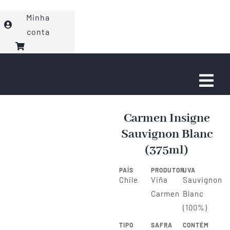
Ir
Minha
para
conta
o
conteúdo
Togg
Navi
Faça seu Pedido
Carmen Insigne
Sauvignon Blanc
Eventos
(375ml)
PAÍS
PRODUTOR
UVA
Sobre nós
Chile
Viña
Sauvignon
Carmen
Blanc
(100%)
Fale com a gente!
TIPO
SAFRA
CONTÉM