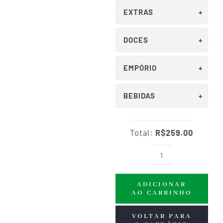
EXTRAS
DOCES
EMPÓRIO
BEBIDAS
Total:
R$259.00
Búfala
Rolls
ADICIONAR
de
AO CARRINHO
Presunto
Cru
VOLTAR PARA