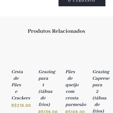
O CARDÁPIO
quantidade
Produtos Relacionados
Cesta
Grazing
Pães
Grazing
de
para
de
Caprese
Pães
1
queijo
para
e
(tábua
com
2
Crackers
de
crosta
(tábua
frios)
parmesão
de
R$
219.00
frios)
R$
139.00
R$
109.00