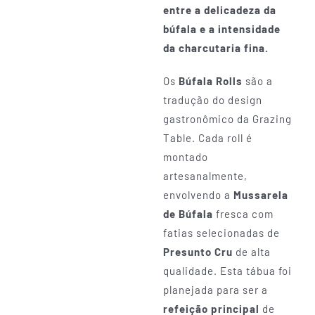
entre a delicadeza da
búfala e a intensidade
da charcutaria fina.
Os
Búfala Rolls
são a
tradução do design
gastronômico da Grazing
Table. Cada roll é
montado
artesanalmente,
envolvendo a
Mussarela
de Búfala
fresca com
fatias selecionadas de
Presunto Cru
de alta
qualidade. Esta tábua foi
planejada para ser a
refeição principal
de