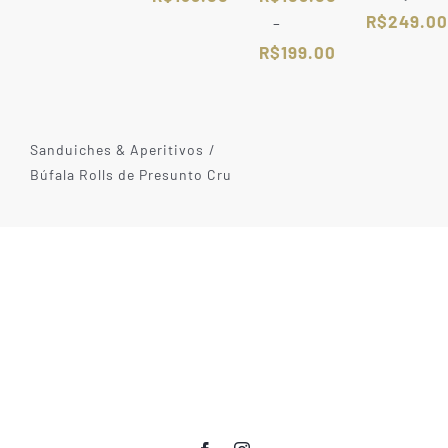
R$
249.00
–
R$
199.00
Faixa
de
preço:
Sanduiches & Aperitivos
R$109.00
Búfala Rolls de Presunto Cru
através
R$199.00