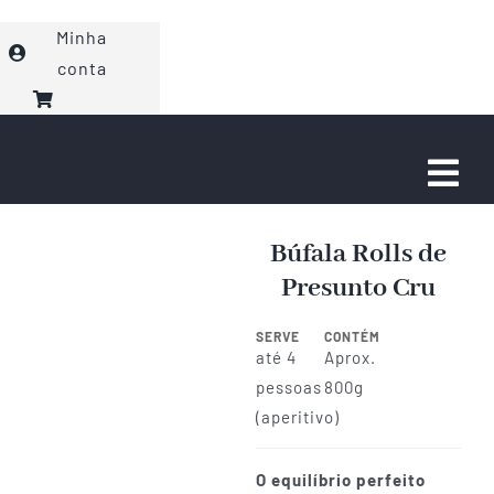
Ir
Minha
para
conta
o
conteúdo
Togg
Navi
Faça seu Pedido
Búfala Rolls de
Presunto Cru
Eventos
SERVE
CONTÉM
até 4
Aprox.
Sobre nós
pessoas
800g
(aperitivo)
Fale com a gente!
O equilíbrio perfeito