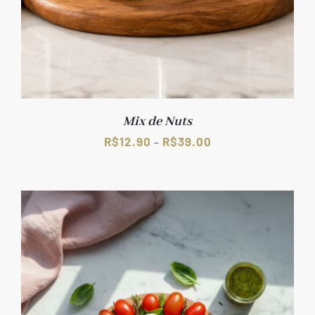
Mix de Nuts
Faixa
R$
12.90
R$
39.00
–
de
preço:
R$12.90
através
R$39.00