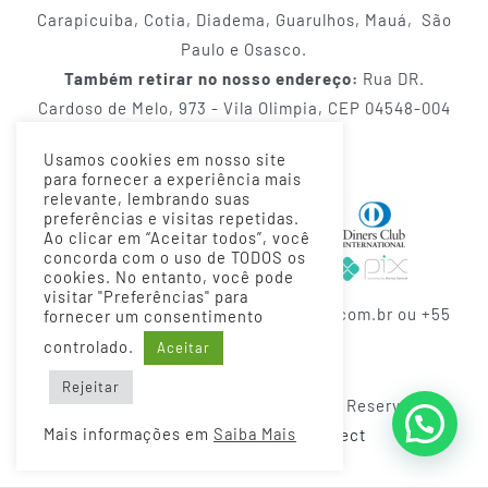
Carapicuiba, Cotia, Diadema, Guarulhos, Mauá, São
Paulo e Osasco.
Também retirar no nosso endereço:
Rua DR.
Cardoso de Melo, 973 - Vila Olimpia, CEP 04548-004
- São Paulo.
Usamos cookies em nosso site
para fornecer a experiência mais
Métodos de Pagamentos
relevante, lembrando suas
preferências e visitas repetidas.
Ao clicar em “Aceitar todos”, você
concorda com o uso de TODOS os
cookies. No entanto, você pode
visitar "Preferências" para
Fale conosco: contato@grazingtable.com.br ou +55
fornecer um consentimento
(11) 93089-8899
controlado.
Aceitar
Rejeitar
Grazing Table & Co | Todos os direitos Reservados |
Mais informações em
Saiba Mais
Desenvolvido por
Pixel Project