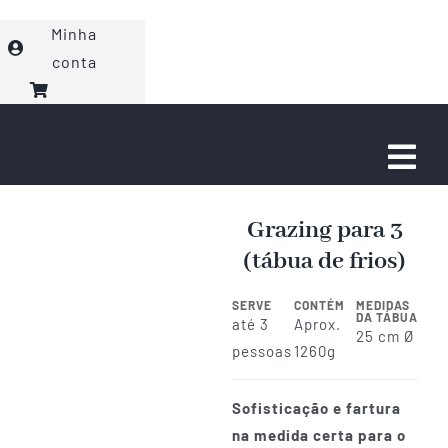
Ir
Minha
para
conta
o
conteúdo
Togg
Navi
Faça seu Pedido
Grazing para 3
(tábua de frios)
Eventos
SERVE
CONTÉM
MEDIDAS
DA TÁBUA
até 3
Aprox.
25 cm Ø
Sobre nós
pessoas
1260g
Sofisticação e fartura
Fale com a gente!
na medida certa para o