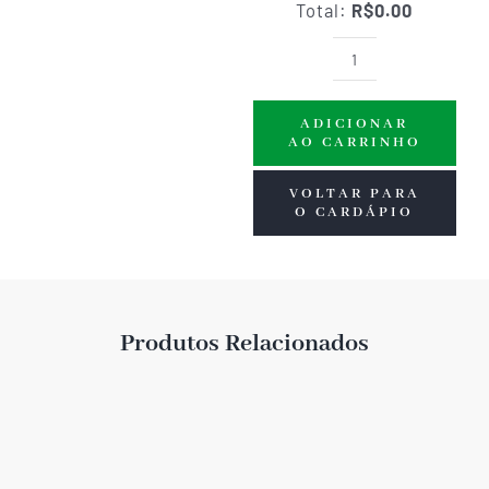
Total:
R$0.00
Grazing
para
ADICIONAR
3
AO CARRINHO
(tábua
de
VOLTAR PARA
O CARDÁPIO
frios)
quantidade
Produtos Relacionados