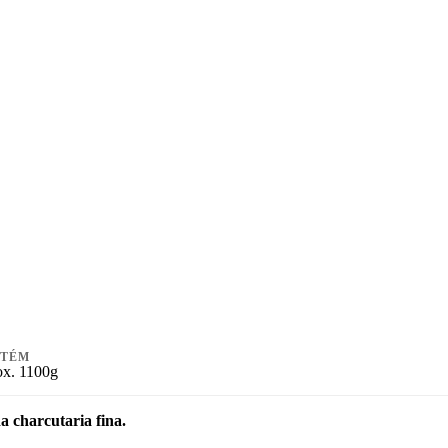
NTÉM
x. 1100g
da charcutaria fina.