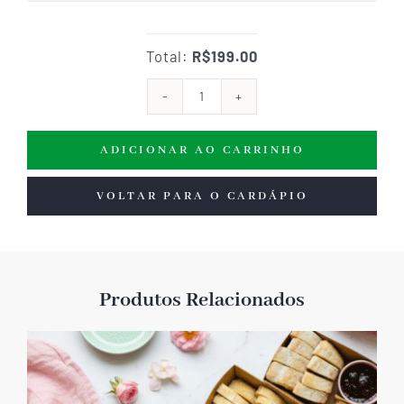
Total:
R$199.00
Guirlanda
Caprese
ADICIONAR AO CARRINHO
(tábua
de
VOLTAR PARA O CARDÁPIO
frios)
quantidade
Produtos Relacionados