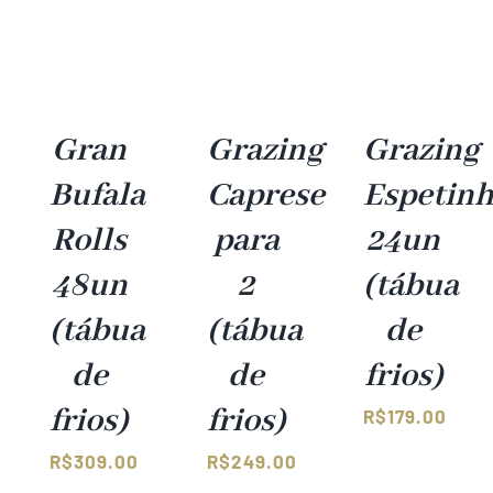
Gran
Grazing
Grazing
Bufala
Caprese
Espetin
Rolls
para
24un
48un
2
(tábua
(tábua
(tábua
de
de
de
frios)
frios)
frios)
R$
179.00
R$
309.00
R$
249.00
–