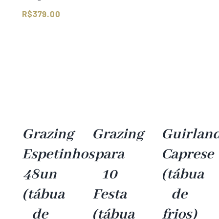
R$
379.00
Faixa
de
preço:
R$309.00
através
R$379.00
Grazing
Grazing
Guirlan
Espetinhos
para
Caprese
48un
10
(tábua
(tábua
Festa
de
de
(tábua
frios)