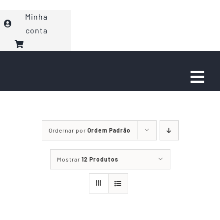
Ir
Minha
para
conta
o
conteúdo
Togg
Navi
Faça seu Pedido
Ordernar por
Ordem Padrão
Eventos
Mostrar
12 Produtos
Sobre nós
Fale com a gente!