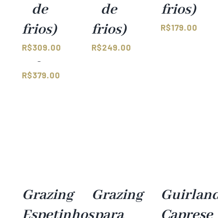
de
de
frios)
frios)
frios)
R$
179.00
R$
309.00
R$
249.00
–
R$
379.00
Faixa
de
preço:
R$309.00
através
R$379.00
Grazing
Grazing
Guirlan
Espetinhos
para
Caprese