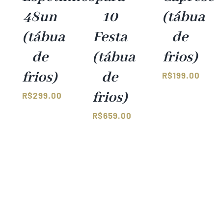
48un
10
(tábua
(tábua
Festa
de
de
(tábua
frios)
frios)
de
R$
199.00
frios)
R$
299.00
R$
659.00