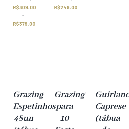
R$
309.00
R$
249.00
–
R$
379.00
Faixa
de
preço:
R$309.00
através
R$379.00
Grazing
Grazing
Guirlan
Espetinhos
para
Caprese
48un
10
(tábua