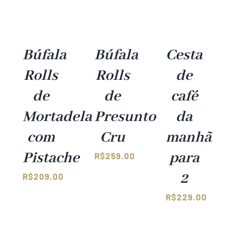
Fale com a gente!
Búfala
Búfala
Cesta
Rolls
Rolls
de
de
de
café
Mortadela
Presunto
da
com
Cru
manhã
Pistache
para
R$
259.00
2
R$
209.00
R$
229.00