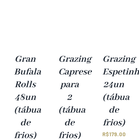
Gran
Grazing
Grazing
Bufala
Caprese
Espetin
Rolls
para
24un
48un
2
(tábua
(tábua
(tábua
de
de
de
frios)
frios)
frios)
R$
179.00