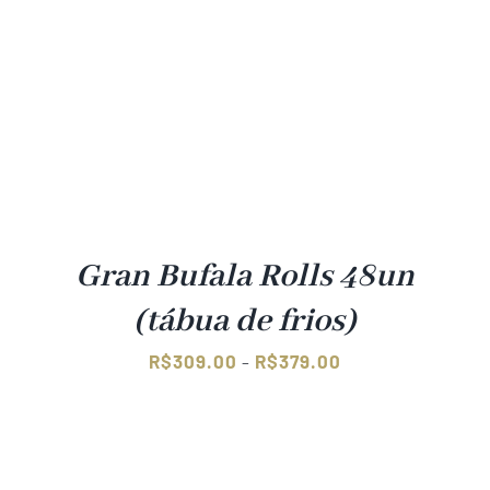
Gran Bufala Rolls 48un
(tábua de frios)
Faixa
R$
309.00
R$
379.00
–
de
preço:
R$309.00
através