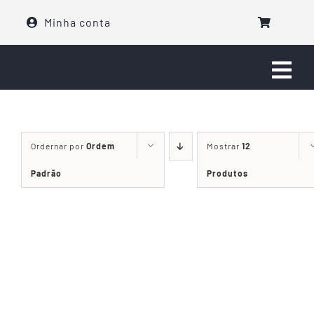
Ir
Minha conta
para
o
conteúdo
Togg
Navi
Faça seu Pedido
Ordernar por
Ordem
Mostrar
12
Eventos
Padrão
Produtos
Sobre nós
Fale com a gente!