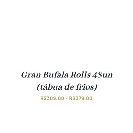
Gran Bufala Rolls 48un
(tábua de frios)
Faixa
R$
309.00
R$
379.00
–
de
preço:
R$309.00
através