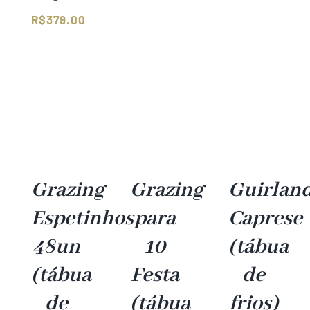
R$
379.00
Faixa
de
preço:
R$309.00
através
R$379.00
Grazing
Grazing
Guirlan
Espetinhos
para
Caprese
48un
10
(tábua
(tábua
Festa
de
de
(tábua
frios)