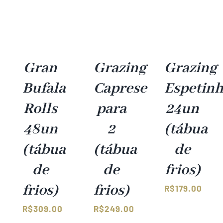
Gran
Grazing
Grazing
Bufala
Caprese
Espetin
Rolls
para
24un
48un
2
(tábua
(tábua
(tábua
de
de
de
frios)
frios)
frios)
R$
179.00
R$
309.00
R$
249.00
–