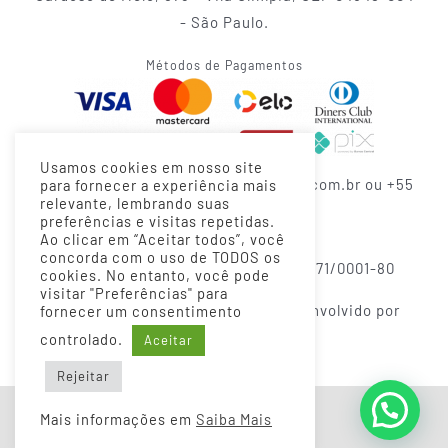
- São Paulo.
Métodos de Pagamentos
Usamos cookies em nosso site
Fale conosco: contato@grazingtable.com.br ou +55
para fornecer a experiência mais
relevante, lembrando suas
(11) 93089-8899
preferências e visitas repetidas.
Ao clicar em “Aceitar todos”, você
concorda com o uso de TODOS os
Grazing Table & Co - CNPJ 34.599.471/0001-80
cookies. No entanto, você pode
visitar "Preferências" para
Todos os direitos Reservados | Desenvolvido por
fornecer um consentimento
Pixel Project
controlado.
Aceitar
Rejeitar
Precisando de ajuda?
Mais informações em
Saiba Mais