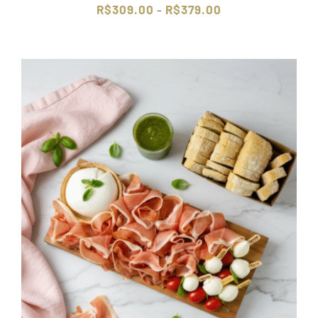
Faixa
R$
309.00
R$
379.00
–
de
preço:
R$309.00
através
R$379.00