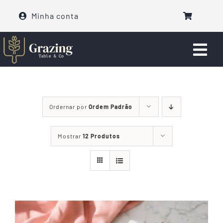
Ir
Minha conta
para
o
conteúdo
Togg
Navi
Faça seu Pedido
Ordernar por
Ordem Padrão
Eventos
Mostrar
12 Produtos
Sobre nós
Fale com a gente!