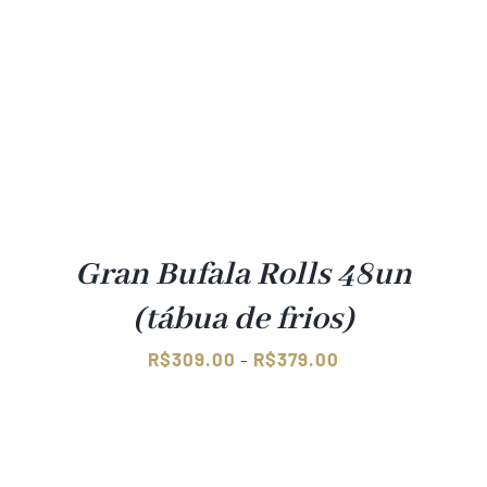
Gran Bufala Rolls 48un
(tábua de frios)
Faixa
R$
309.00
R$
379.00
–
de
preço:
R$309.00
através