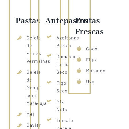
Pastas
Antepastos
Frutas
Frescas
Geleia
Azeitonas
de
Pretas
Coco
Frutas
Damasco
Figo
Vermelhas
turco
Morango
Geleia
Seco
de
Uva
Figo
Manga
Seco
com
Mix
Maracujá
Nuts
Mel
Tomate
Caviar
Cereja