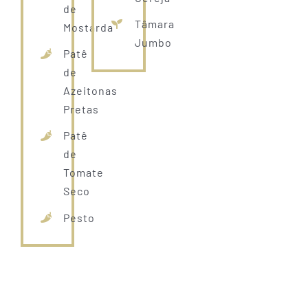
de
Tâmara
Mostarda
Jumbo
Patê
de
Azeitonas
Pretas
Patê
de
Tomate
Seco
Pesto