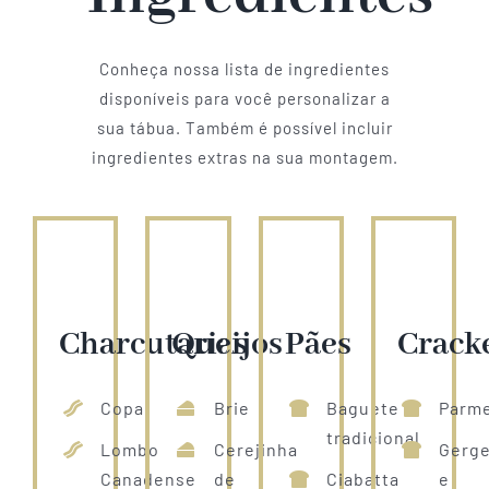
Conheça nossa lista de ingredientes
disponíveis para você personalizar a
sua tábua. Também é possível incluir
ingredientes extras na sua montagem.
Charcutarias
Queijos
Pães
Crack
Copa
Brie
Baguete
Parm
tradicional
Lombo
Cerejinha
Gerge
Canadense
de
Ciabatta
e