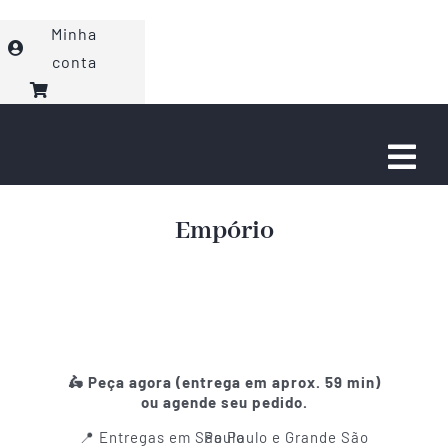
Ir
Minha
para
conta
o
conteúdo
Togg
Navi
Faça seu Pedido
Empório
Eventos
Sobre nós
🛵 Peça agora
(entrega em aprox. 59 min)
ou agende seu pedido.
Fale com a gente!
📍 Entregas em São Paulo e Grande São Paulo