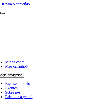
Ir para o conteúdo
AL:
Minha conta
Meu carrinho
0
oggle Navigation
Faça seu Pedido
Eventos
Sobre nós
Fale com a gente!