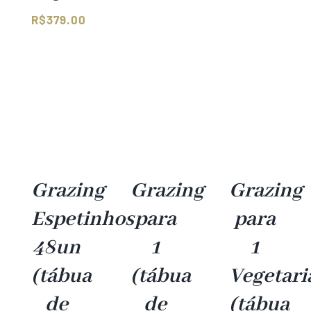
R$
379.00
Faixa
de
preço:
R$309.00
através
R$379.00
Grazing
Grazing
Grazing
Espetinhos
para
para
48un
1
1
(tábua
(tábua
Vegetari
de
de
(tábua