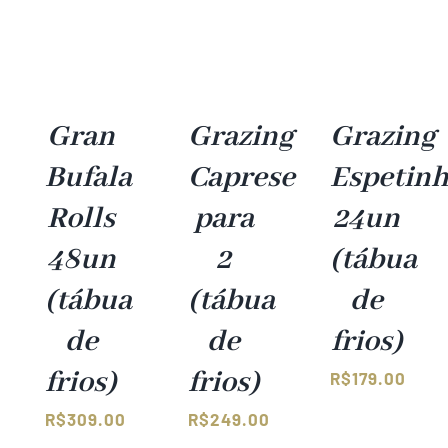
Gran
Grazing
Grazing
Bufala
Caprese
Espetin
Rolls
para
24un
48un
2
(tábua
(tábua
(tábua
de
de
de
frios)
frios)
frios)
R$
179.00
R$
309.00
R$
249.00
–